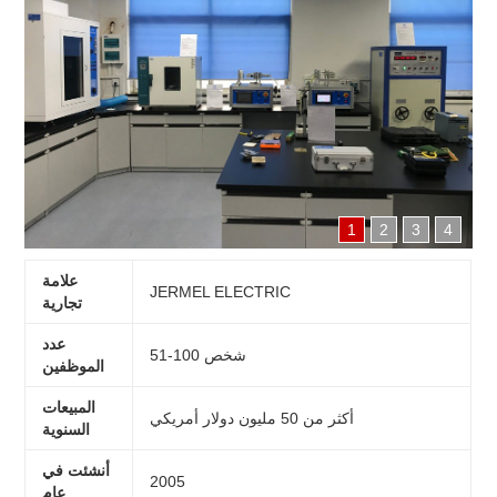
1
2
3
4
علامة
JERMEL ELECTRIC
تجارية
عدد
51-100 شخص
الموظفين
المبيعات
أكثر من 50 مليون دولار أمريكي
السنوية
أنشئت في
2005
عام