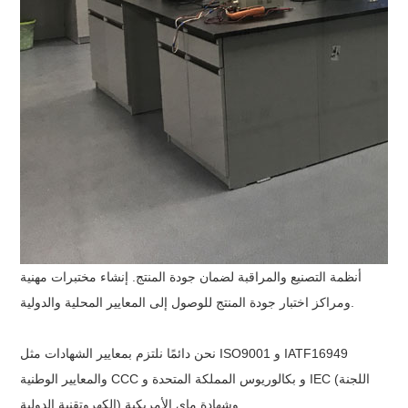
أنظمة التصنيع والمراقبة لضمان جودة المنتج. إنشاء مختبرات مهنية
ومراكز اختبار جودة المنتج للوصول إلى المعايير المحلية والدولية.
نحن دائمًا نلتزم بمعايير الشهادات مثل ISO9001 و IATF16949
والمعايير الوطنية CCC و بكالوريوس المملكة المتحدة و IEC (اللجنة
الكهروتقنية الدولية) وشهادة ماي الأمريكية.