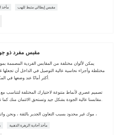
مقبس إيطالي مثبط للهب
مأخذ ال
10-16A 110-250V مقبس مفرد ذ
يمكن لألوان مختلفة من المقابس الفردية المصممة بموا
مختلطة وأجزاء نحاسية عالية التوصيل في الداخل أن تجعلها غير
أكثر أمانًا عند وضعها في المكتب أو المصنع أو المدرسة أو المنزل.
تصميم عصري لأنماط متنوعة لاختيارك المختلفة لتتناسب مع ط
مقابسنا عالية الجودة بشكل جيد وتستحق الائتمان منك كما تم اختبارها عبر آلات وخبراء محترفين.
موك غير محدود بسبب التعاون الجدير بالثقة ، ونحن واثقون من إنتاجيتنا وتخزيننا لتلبية طلبك ،
مأخذ أحادية الزهرة الذهبية
م