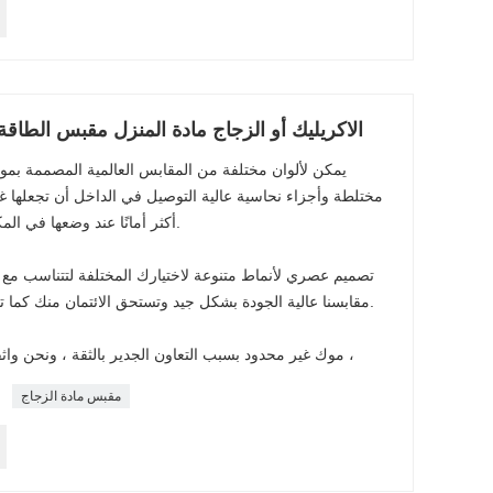
10-16A 110-250V الاكريليك أو الزجاج مادة المنزل مقبس الطا
يمكن لألوان مختلفة من المقابس العالمية المصممة بموا
مختلطة وأجزاء نحاسية عالية التوصيل في الداخل أن تجعلها غير
أكثر أمانًا عند وضعها في المكتب أو المصنع أو المدرسة أو المنزل.
تصميم عصري لأنماط متنوعة لاختيارك المختلفة لتتناسب مع ط
مقابسنا عالية الجودة بشكل جيد وتستحق الائتمان منك كما تم اختبارها عبر آلات وخبراء محترفين.
موك غير محدود بسبب التعاون الجدير بالثقة ، ونحن واثقون من إنتاجيتنا وتخزيننا لتلبية طلبك ،
مقبس مادة الزجاج