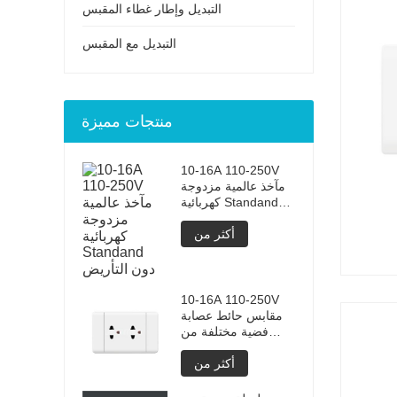
التبديل وإطار غطاء المقبس
التبديل مع المقبس
منتجات مميزة
10-16A 110-250V
مآخذ عالمية مزدوجة
كهربائية Standand
دون التأريض
أكثر من
10-16A 110-250V
مقابس حائط عصابة
فضية مختلفة من
سلسلة 2
أكثر من