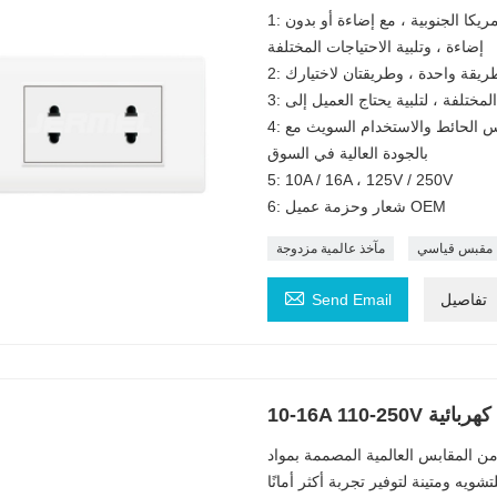
1: يمكن استخدام المقبس لسوق الولايات المتحدة الأمريكية وأمريكا الجنوبية ، مع إضاءة أو بدون
إضاءة ، وتلبية الاحتياجات المختلفة
ه طريقة واحدة ، وطريقتان لاختيارك
لمختلفة ، لتلبية يحتاج العميل إلى
4: كل مقبس الحائط والاستخدام السويث مع ABS أو جهاز كمبيوتر جديد ، وملامس نحاسي ، مرحبًا
بالجودة العالية في السوق
5: 10A / 16A ، 125V / 250V
6: شعار وحزمة عميل OEM
مقبس قياسي
مآخذ عالمية مزدوجة

تفاصيل
Send Email
لعالمية المصممة بمواد PC مثبطة للهب ولوحة حديد مختلطة
ويه ومتينة لتوفير تجربة أكثر أمانًا