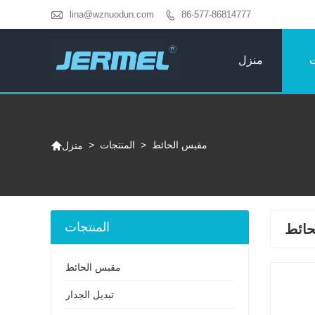

lina@wznuodun.com
86-577-86814777

ت
منزل

مقبس الحائط
>
المنتجات
>
منزل
المنتجات
حائط
مقبس الحائط
تبديل الجدار