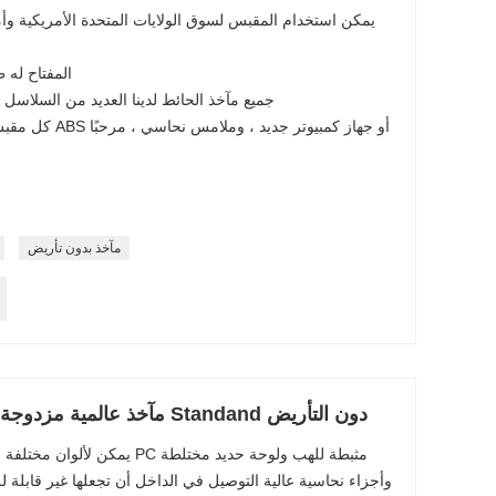
2: المفتاح ل
3: جميع مآخذ الحائط لدينا العديد من السلاسل ا
مآخذ بدون تأريض
10-16A 110-250V مآخذ عالمية مزدوجة كهربائية Standand دون التأريض
يمكن لألوان مختلفة من المقابس ا
وأجزاء نحاسية عالية التوصيل في الداخل أن تجعلها غير قابلة للتش