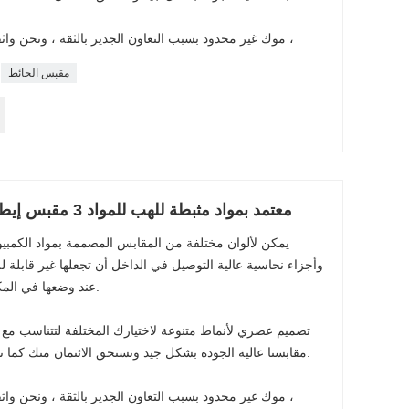
موك غير محدود بسبب التعاون الجدير بالثقة ، ونحن واثقون من إنتاجيتنا وتخزيننا لتلبية طلبك ،
مقبس الحائط
10-16A 110-250V IEC معتمد بمواد مثبطة للهب للمواد 3 مقبس إيطالي
يمكن لألوان مختلفة من المقابس المصممة بمواد الكمبي
وأجزاء نحاسية عالية التوصيل في الداخل أن تجعلها غير قابلة للتش
عند وضعها في المكتب أو المصنع أو المدرسة أو المنزل.
تصميم عصري لأنماط متنوعة لاختيارك المختلفة لتتناسب مع ط
مقابسنا عالية الجودة بشكل جيد وتستحق الائتمان منك كما تم اختبارها عبر آلات وخبراء محترفين.
موك غير محدود بسبب التعاون الجدير بالثقة ، ونحن واثقون من إنتاجيتنا وتخزيننا لتلبية طلبك ،