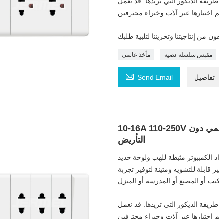
ريقة الديكور التي تريدها. قد تعمل
مقبس سلسلة فضية
مأخذ عالمي

تفاصيل
Send Email
10-16A 110-250V ديكور المنزل الطاقة 3 مقبس الحائط العالمي دون
التأريض
د الكمبيوتر مثبطة للهب ولوحة حديد
 قابلة للتشويه ومتينة لتوفير تجربة
ريقة الديكور التي تريدها. قد تعمل