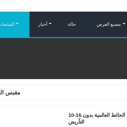
مصنع العرض
حالة
أخبار
المنتجا
مقبس ال
10-16 أمبير 110-250 فولت مزدوج قياسي مقابس الحائط العالمية بدون
التأريض