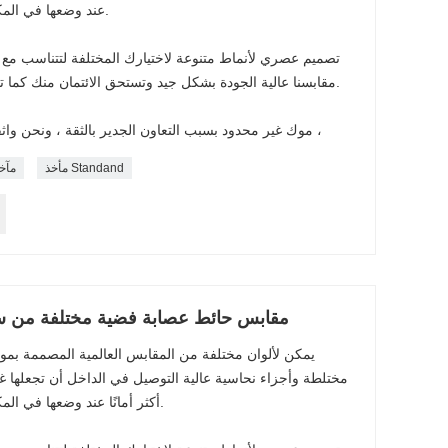
عند وضعها في المكتب أو المصنع أو المدرسة أو المنزل.
تصميم عصري لأنماط متنوعة لاختيارك المختلفة لتتناسب مع ط
مقابسنا عالية الجودة بشكل جيد وتستحق الائتمان منك كما تم اختبارها عبر آلات وخبراء محترفين.
موك غير محدود بسبب التعاون الجدير بالثقة ، ونحن واثقون من إنتاجيتنا وتخزيننا لتلبية طلبك ،
مأخذ Standand
مآخ
10-16A 110-250V مقابس حائط عصابة فضية مختلفة من
يمكن لألوان مختلفة من المقابس العالمية المصممة بموا
مختلطة وأجزاء نحاسية عالية التوصيل في الداخل أن تجعلها غير
أكثر أمانًا عند وضعها في المكتب أو المصنع أو المدرسة أو المنزل.