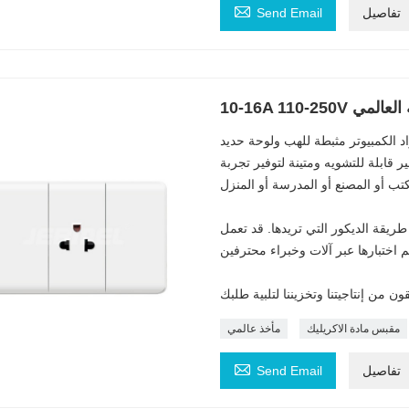

تفاصيل
Send Email
قة العالمي
د الكمبيوتر مثبطة للهب ولوحة حديد
 قابلة للتشويه ومتينة لتوفير تجربة
ريقة الديكور التي تريدها. قد تعمل
مقبس مادة الاكريليك
مأخذ عالمي

تفاصيل
Send Email