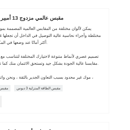
10-20A 110-250V مقبس عالمي مزدوج 13 أمبير 3 دبوس
يمكن لألوان مختلفة من المقابس العالمية المصممة بموا
مختلطة وأجزاء نحاسية عالية التوصيل في الداخل أن تجعلها غير
أكثر أمانًا عند وضعها في المكتب أو المصنع أو المدرسة أو المنزل.
تصميم عصري لأنماط متنوعة لاختيارك المختلفة لتتناسب مع ط
مقابسنا عالية الجودة بشكل جيد وتستحق الائتمان منك كما تم اختبارها عبر آلات وخبراء محترفين.
موك غير محدود بسبب التعاون الجدير بالثقة ، ونحن واثقون من إنتاجيتنا وتخزيننا لتلبية طلبك ،
مقبس الطاقة المنزلية 3 دبوس
مقبس 