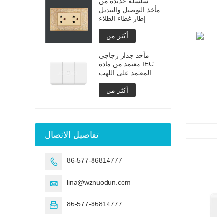
سلسلة جديدة من
مأخذ التوصيل والتبديل
إطار غطاء الطلاء
أكثر من
مأخذ جدار زجاجي
معتمد من مادة IEC
المعتمد على اللهب
أكثر من
تفاصيل الاتصال
86-577-86814777

lina@wznuodun.com

86-577-86814777
