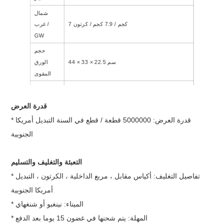
شمال
7 كجم / 7.9 كجم / كرتون
غرب /
GW
حجم
44 × 33 × 22.5 سم
الورق
المقوى
10 قطع / صندوق ، 100 قطع / كرتون
صفقة
جنوب شرق آسيا ، أمريكا الشمالية ، شمال أفريقيا ،
قدرة العرض
سوقنا
الشرق الأوسط ، أمريكا اللاتينية
* قدرة العرض: 5000000 قطعة / قطع في السنة التبديل أمريكا
الجنوبية
التعبئة والتغليف والتسليم
* تفاصيل التغليف: أكياس مقابل ، مربع الداخلية ، الكرتون ، التبديل
أمريكا الجنوبية
* الميناء: نينغبو أو شنغهاي
* المهلة: يتم شحنها في غضون 15 يوما بعد الدفع