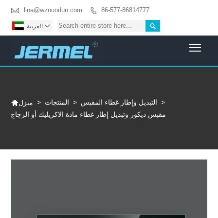

lina@wznuodun.com
86-577-86814777



العربية
Togg

>
التبديل وإطار غطاء المقبس
>
المنتجات
>
منزل
مقبس ديكور وتبديل إطار غطاء مادة الاكريليك أو الزجاج