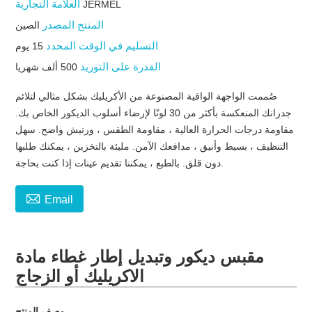
العلامة التجارية
JERMEL
المنتج المصدر
الصين
التسليم في الوقت المحدد
15 يوم
القدرة على التوريد
500 ألف شهريا
صُممت الواجهة الواقية المصنوعة من الأكريليك بشكل مثالي لتلائم
جدرانك المنعكسة بأكثر من 30 لونًا لإرضاء أسلوب الديكور الخاص بك.
مقاومة درجات الحرارة العالية ، مقاومة الطقس ، ورنيش واضح. سهل
التنظيف ، بسيط وأنيق ، مدافعك الآمن. مليئة بالتخزين ، يمكنك طلبها
دون قلق. بالطبع ، يمكننا تقديم عينات إذا كنت بحاجة.

Email
مقبس ديكور وتبديل إطار غطاء مادة
الاكريليك أو الزجاج
وصف المنتج