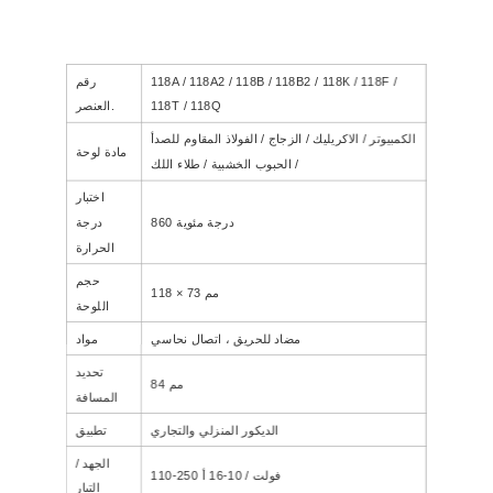
118A / 118A2 / 118B / 118B2 / 118K / 118F /
رقم
118T / 118Q
العنصر.
الكمبيوتر / الاكريليك / الزجاج / الفولاذ المقاوم للصدأ
مادة لوحة
/ الحبوب الخشبية / طلاء اللك
اختبار
860 درجة مئوية
درجة
الحرارة
حجم
118 × 73 مم
اللوحة
مضاد للحريق ، اتصال نحاسي
مواد
تحديد
84 مم
المسافة
الديكور المنزلي والتجاري
تطبيق
الجهد /
110-250 فولت / 10-16 أ
التيار